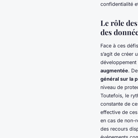
confidentialité e
Le rôle des
des donné
Face à ces défis
s’agit de créer 
développement et
augmentée
. De
général sur la 
niveau de prote
Toutefois, le ry
constante de ces
effective de ces
en cas de non-re
des recours disp
événements co