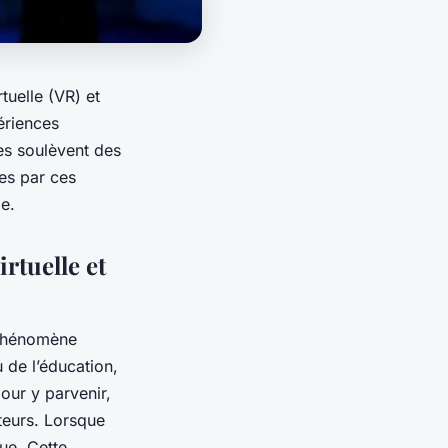
rtuelle (VR) et
ériences
es soulèvent des
es par ces
e.
irtuelle et
n phénomène
 de l’éducation,
our y parvenir,
teurs. Lorsque
ue. Cette