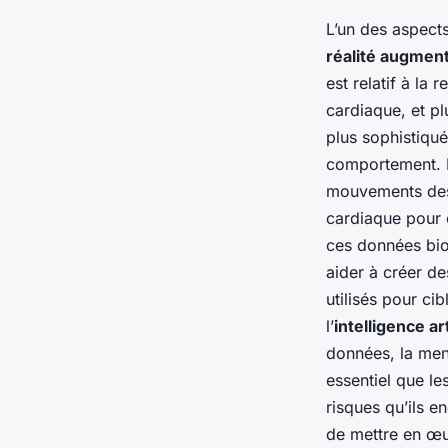
L’un des aspects
réalité augmen
est relatif à la
cardiaque, et pl
plus sophistiqué
comportement. 
mouvements des 
cardiaque pour o
ces données biom
aider à créer des
utilisés pour ci
l’
intelligence art
données, la me
essentiel que le
risques qu’ils e
de mettre en œ