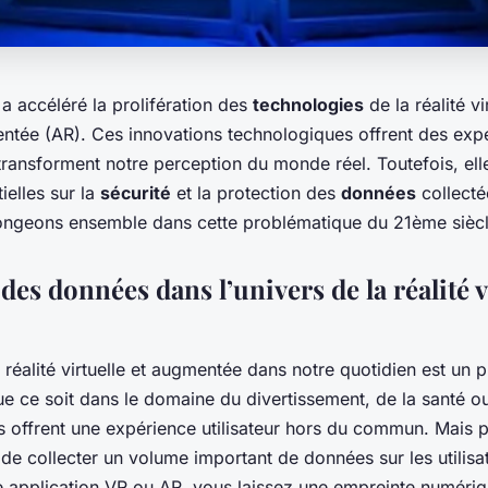
a accéléré la prolifération des
technologies
de la réalité vi
entée (AR). Ces innovations technologiques offrent des exp
transforment notre perception du monde réel. Toutefois, ell
ielles sur la
sécurité
et la protection des
données
collecté
longeons ensemble dans cette problématique du 21ème siècl
 des données dans l’univers de la réalité v
a réalité virtuelle et augmentée dans notre quotidien est u
e ce soit dans le domaine du divertissement, de la santé ou
s offrent une expérience utilisateur hors du commun. Mais p
 de collecter un volume important de données sur les utilisa
ne application VR ou AR, vous laissez une empreinte numériq