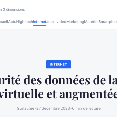
en 3 dimensions
cueil
Actu
High tech
Internet
Jeux-video
Marketing
Matériel
Smartpho
INTERNET
rité des données de la
virtuelle et augmenté
Guillaume
•
27 décembre 2023
•
6 min de lecture