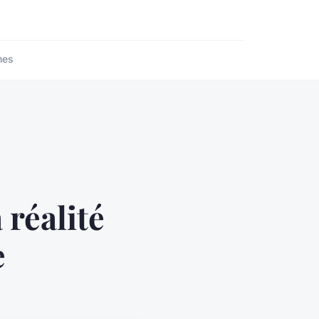
nes
 réalité
e