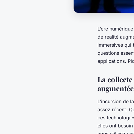
L’ère numérique 
de réalité augm
immersives qui 
questions essent
applications. P
La collecte
augmentée
L’incursion de l
assez récent. Qu
ces technologie
elles ont besoin
vous utilisez u