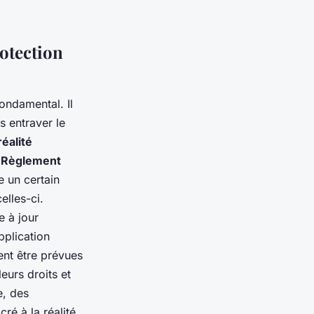
rotection
fondamental. Il
s entraver le
réalité
e
Règlement
 un certain
celles-ci.
e à jour
pplication
ent être prévues
eurs droits et
e, des
cré à la réalité