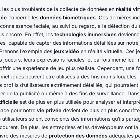
 les plus troublants de la collecte de données en
réalité vir
tée
concerne les
données biométriques
. Ces dernières inc
 reconnaissance faciale, au suivi du regard, à la détection du
us encore. En effet, les
technologies immersives
deviennen
es, capable de capter des informations détaillées sur notre
Prenons l’exemple des
jeux vidéo
en réalité virtuelle. Ces j
joueurs, leurs expressions faciales, et parfois même leur 
ffrir une expérience de jeu plus réaliste. Cependant, une fo
étriques peuvent être utilisées à des fins moins louables. 
 profils d’utilisateurs extrêmement détaillés, qui pourraient 
bler de la publicité ou même à des fins de surveillance. Dan
ificielle
est de plus en plus utilisée pour analyser et interpré
nace pour notre
vie privée
devient de plus en plus concrète. 
s utilisateurs soient conscients des informations qu’ils parta
ncourent. De plus, les entreprises et les développeurs ont la
uvre des mesures de
protection des données
adéquates po