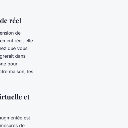
de réel
mension de
ement réel, elle
inez que vous
grerait dans
one pour
otre maison, les
.
rtuelle et
t augmentée est
s mesures de