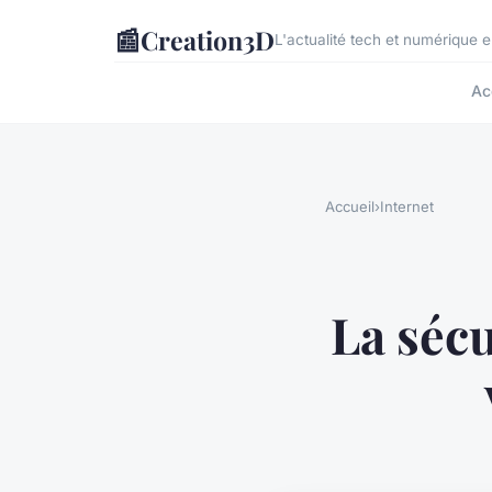
📰
Creation3D
L'actualité tech et numérique 
Ac
Accueil
›
Internet
La sécu