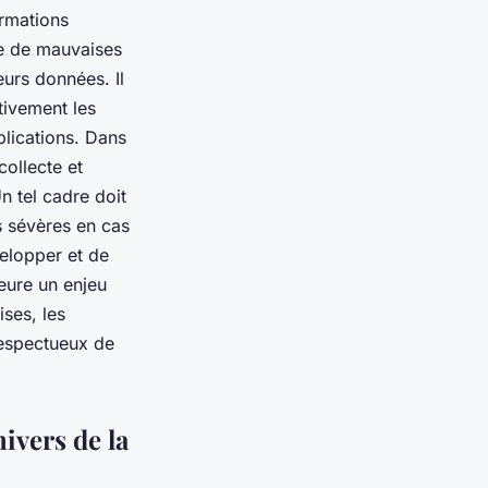
ormations
re de mauvaises
eurs données. Il
ntivement les
plications. Dans
collecte et
Un tel cadre doit
ns sévères en cas
velopper et de
eure un enjeu
ises, les
 respectueux de
ivers de la