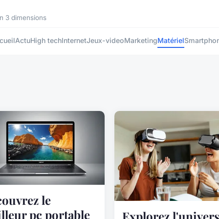
en 3 dimensions
cueil
Actu
High tech
Internet
Jeux-video
Marketing
Matériel
Smartpho
ouvrez le
lleur pc portable
Explorez l'univer