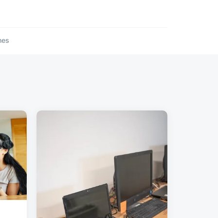
nes
s